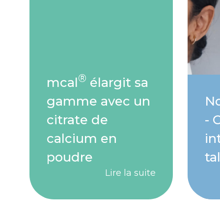
®
mcal
élargit sa
gamme avec un
No
citrate de
- 
calcium en
in
poudre
ta
Lire la suite