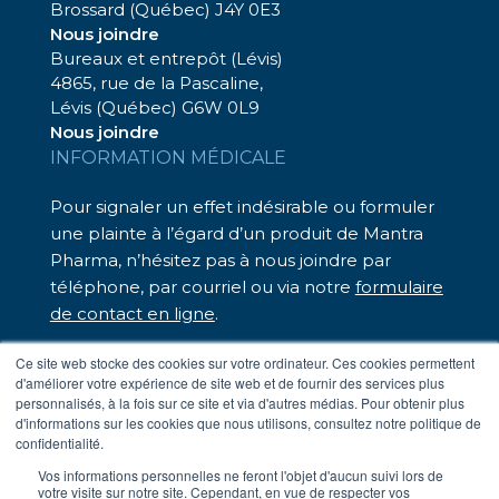
Brossard (Québec) J4Y 0E3
Nous joindre
Bureaux et entrepôt (Lévis)
4865, rue de la Pascaline,
Lévis (Québec) G6W 0L9
Nous joindre
INFORMATION MÉDICALE
Pour signaler un effet indésirable ou formuler
une plainte à l’égard d’un produit de Mantra
Pharma, n’hésitez pas à nous joindre par
téléphone, par courriel ou via notre
formulaire
de contact en ligne
.
Nous sommes là pour vous assister.
Ce site web stocke des cookies sur votre ordinateur. Ces cookies permettent
d'améliorer votre expérience de site web et de fournir des services plus
– Téléphone sans frais : 1 833 248-7326
personnalisés, à la fois sur ce site et via d'autres médias. Pour obtenir plus
– Par courriel :
medinfo@mantrapharma.ca
d'informations sur les cookies que nous utilisons, consultez notre politique de
confidentialité.
Vos informations personnelles ne feront l'objet d'aucun suivi lors de
votre visite sur notre site. Cependant, en vue de respecter vos
Conditions d’utilisation