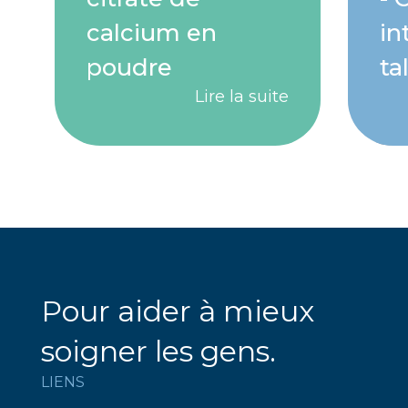
calcium en
in
poudre
ta
Lire la suite
Pour aider à mieux
soigner les gens.
LIENS