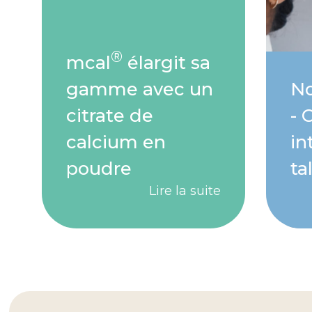
®
mcal
élargit sa
gamme avec un
No
citrate de
- 
calcium en
in
poudre
ta
Lire la suite