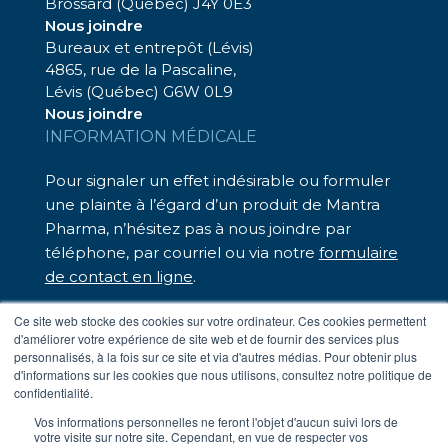
Brossard (Québec) J4Y 0E3
Nous joindre
Bureaux et entrepôt (Lévis)
4865, rue de la Pascaline,
Lévis (Québec) G6W 0L9
Nous joindre
INFORMATION MÉDICALE
Pour signaler un effet indésirable ou formuler
une plainte à l’égard d’un produit de Mantra
Pharma, n’hésitez pas à nous joindre par
téléphone, par courriel ou via notre
formulaire
de contact en ligne
.
Nous sommes là pour vous assister.
Ce site web stocke des cookies sur votre ordinateur. Ces cookies permettent
d'améliorer votre expérience de site web et de fournir des services plus
– Téléphone sans frais : 1 833 248-7326
personnalisés, à la fois sur ce site et via d'autres médias. Pour obtenir plus
– Par courriel :
medinfo@mantrapharma.ca
d'informations sur les cookies que nous utilisons, consultez notre politique de
confidentialité.
Vos informations personnelles ne feront l'objet d'aucun suivi lors de
votre visite sur notre site. Cependant, en vue de respecter vos
Conditions d’utilisation