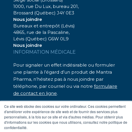
1000, rue Du Lux, bureau 201,
Brossard (Québec) J4Y 0E3
Nous joindre
Bureaux et entrepôt (Lévis)
4865, rue de la Pascaline,
Lévis (Québec) G6W 0L9
Nous joindre
INFORMATION MÉDICALE
Pour signaler un effet indésirable ou formuler
une plainte à l’égard d’un produit de Mantra
Pharma, n’hésitez pas à nous joindre par
téléphone, par courriel ou via notre
formulaire
de contact en ligne
.
Nous sommes là pour vous assister.
Ce site web stocke des cookies sur votre ordinateur. Ces cookies permettent
d'améliorer votre expérience de site web et de fournir des services plus
– Téléphone sans frais : 1 833 248-7326
personnalisés, à la fois sur ce site et via d'autres médias. Pour obtenir plus
– Par courriel :
medinfo@mantrapharma.ca
d'informations sur les cookies que nous utilisons, consultez notre politique de
confidentialité.