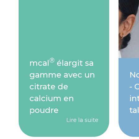
®
mcal
élargit sa
gamme avec un
No
citrate de
- 
calcium en
in
poudre
ta
Lire la suite