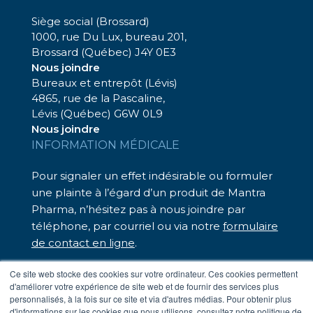
Siège social (Brossard)
1000, rue Du Lux, bureau 201,
Brossard (Québec) J4Y 0E3
Nous joindre
Bureaux et entrepôt (Lévis)
4865, rue de la Pascaline,
Lévis (Québec) G6W 0L9
Nous joindre
INFORMATION MÉDICALE
Pour signaler un effet indésirable ou formuler
une plainte à l’égard d’un produit de Mantra
Pharma, n’hésitez pas à nous joindre par
téléphone, par courriel ou via notre
formulaire
de contact en ligne
.
Nous sommes là pour vous assister.
Ce site web stocke des cookies sur votre ordinateur. Ces cookies permettent
d'améliorer votre expérience de site web et de fournir des services plus
– Téléphone sans frais : 1 833 248-7326
personnalisés, à la fois sur ce site et via d'autres médias. Pour obtenir plus
– Par courriel :
medinfo@mantrapharma.ca
d'informations sur les cookies que nous utilisons, consultez notre politique de