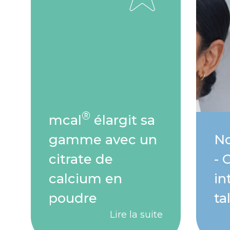
®
mcal
élargit sa
gamme avec un
No
citrate de
- 
calcium en
in
poudre
ta
Lire la suite