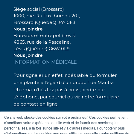
Siège social (Brossard)
1000, rue Du Lux, bureau 201,
Brossard (Québec) J4Y 0E3
Nous joindre
Bureaux et entrepôt (Lévis)
4865, rue de la Pascaline,
Lévis (Québec) G6W 0L9
Nous joindre
INFORMATION MÉDICALE
Pour signaler un effet indésirable ou formuler
une plainte à l’égard d’un produit de Mantra
Pharma, n’hésitez pas à nous joindre par
téléphone, par courriel ou via notre
formulaire
de contact en ligne
.
Nous sommes là pour vous assister.
Ce site web stocke des cookies sur votre ordinateur. Ces cookies permettent
d'améliorer votre expérience de site web et de fournir des services plus
– Téléphone sans frais : 1 833 248-7326
personnalisés, à la fois sur ce site et via d'autres médias. Pour obtenir plus
– Par courriel :
medinfo@mantrapharma.ca
d'informations sur les cookies que nous utilisons, consultez notre politique de