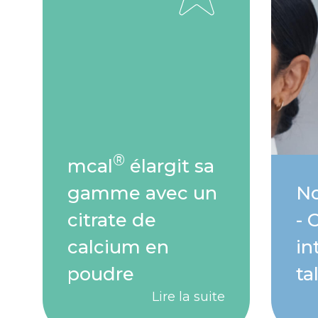
®
mcal
élargit sa
gamme avec un
No
citrate de
- 
calcium en
in
poudre
ta
Lire la suite