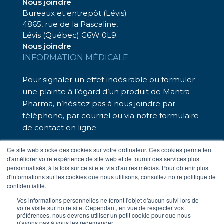
Nous joindre
Bureaux et entrepôt (Lévis)
4865, rue de la Pascaline,
Lévis (Québec) G6W 0L9
Nous joindre
INFORMATION MÉDICALE
Pour signaler un effet indésirable ou formuler
une plainte à l’égard d’un produit de Mantra
Pharma, n’hésitez pas à nous joindre par
téléphone, par courriel ou via notre
formulaire
de contact en ligne
.
Nous sommes là pour vous assister.
Ce site web stocke des cookies sur votre ordinateur. Ces cookies permettent
d'améliorer votre expérience de site web et de fournir des services plus
– Téléphone sans frais : 1 833 248-7326
personnalisés, à la fois sur ce site et via d'autres médias. Pour obtenir plus
– Par courriel :
medinfo@mantrapharma.ca
d'informations sur les cookies que nous utilisons, consultez notre politique de
confidentialité.
Vos informations personnelles ne feront l'objet d'aucun suivi lors de
votre visite sur notre site. Cependant, en vue de respecter vos
Conditions d’utilisation
préférences, nous devrons utiliser un petit cookie pour que nous
Politique de confidentialité
n'ayons pas à vous les redemander.