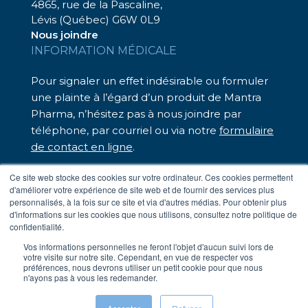
4865, rue de la Pascaline,
Lévis (Québec) G6W 0L9
Nous joindre
INFORMATION MÉDICALE
Pour signaler un effet indésirable ou formuler
une plainte à l’égard d’un produit de Mantra
Pharma, n’hésitez pas à nous joindre par
téléphone, par courriel ou via notre
formulaire
de contact en ligne
.
Nous sommes là pour vous assister.
Ce site web stocke des cookies sur votre ordinateur. Ces cookies permettent
d'améliorer votre expérience de site web et de fournir des services plus
– Téléphone sans frais : 1 833 248-7326
personnalisés, à la fois sur ce site et via d'autres médias. Pour obtenir plus
– Par courriel :
medinfo@mantrapharma.ca
d'informations sur les cookies que nous utilisons, consultez notre politique de
confidentialité.
Vos informations personnelles ne feront l'objet d'aucun suivi lors de
votre visite sur notre site. Cependant, en vue de respecter vos
Conditions d’utilisation
préférences, nous devrons utiliser un petit cookie pour que nous
Politique de confidentialité
n'ayons pas à vous les redemander.
Travail forcé dans les chaînes d’approvisionnement
© Mantra 2024.
Crédits
Hamak