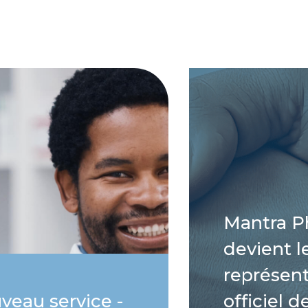
Mantra 
devient l
représen
veau service -
officiel d