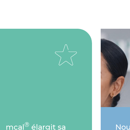
®
mcal
élargit sa
Nou