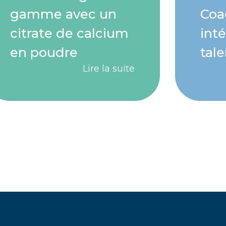
gamme avec un
Coa
citrate de calcium
int
en poudre
tale
Lire la suite