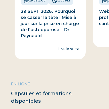
29.09.2026
12:00 PM
29 SEPT 2026. Pourquoi
Webi
se casser la tête ! Mise à
prof
jour sur la prise en charge
sant
de l’ostéoporose – Dr
Raynauld
Lire la suite
EN LIGNE
Capsules et formations
disponibles