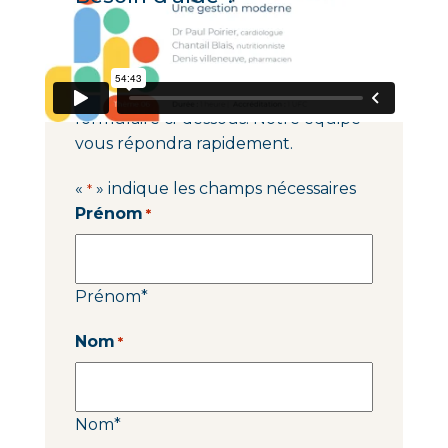
Pour toute question technique ou
administrative concernant cette
formation, veuillez remplir le
formulaire ci-dessous. Notre équipe
vous répondra rapidement.
«
» indique les champs nécessaires
*
Prénom
*
Prénom
*
Nom
*
Nom
*