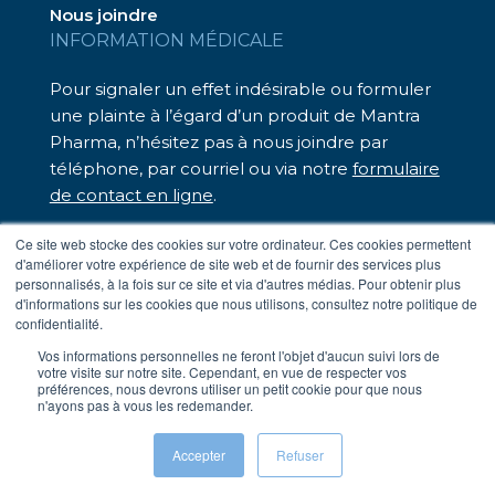
Nous joindre
INFORMATION MÉDICALE
Pour signaler un effet indésirable ou formuler
une plainte à l’égard d’un produit de Mantra
Pharma, n’hésitez pas à nous joindre par
téléphone, par courriel ou via notre
formulaire
de contact en ligne
.
Nous sommes là pour vous assister.
Ce site web stocke des cookies sur votre ordinateur. Ces cookies permettent
d'améliorer votre expérience de site web et de fournir des services plus
– Téléphone sans frais : 1 833 248-7326
personnalisés, à la fois sur ce site et via d'autres médias. Pour obtenir plus
– Par courriel :
medinfo@mantrapharma.ca
d'informations sur les cookies que nous utilisons, consultez notre politique de
confidentialité.
Vos informations personnelles ne feront l'objet d'aucun suivi lors de
votre visite sur notre site. Cependant, en vue de respecter vos
Conditions d’utilisation
préférences, nous devrons utiliser un petit cookie pour que nous
Politique de confidentialité
n'ayons pas à vous les redemander.
Travail forcé dans les chaînes d’approvisionnement
© Mantra 2024.
Crédits
Hamak
Accepter
Refuser