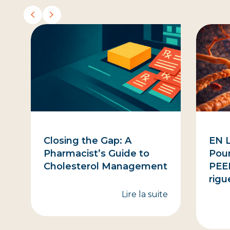
Closing the Gap: A
EN L
Pharmacist’s Guide to
Pour
Cholesterol Management
PEER
rigu
Lire la suite