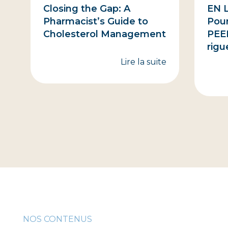
Closing the Gap: A
EN L
Pharmacist’s Guide to
Pour
Cholesterol Management
PEER
rigu
Lire la suite
NOS CONTENUS