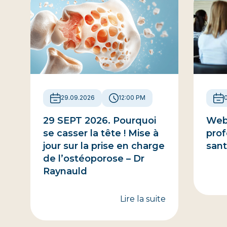
29.09.2026
12:00 PM
29 SEPT 2026. Pourquoi
Webi
se casser la tête ! Mise à
prof
jour sur la prise en charge
sant
de l’ostéoporose – Dr
Raynauld
Lire la suite