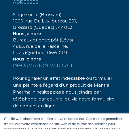
ADRESSES
Siège social (Brossard)
1000, rue Du Lux, bureau 201,
Brossard (Québec) J4Y 0E3
Nous joindre
Bureaux et entrepôt (Lévis)
4865, rue de la Pascaline,
Lévis (Québec) G6W 0L9
Nous joindre
INFORMATION MÉDICALE
Pour signaler un effet indésirable ou formuler
une plainte à l’égard d’un produit de Mantra
Pharma, n’hésitez pas à nous joindre par
téléphone, par courriel ou via notre
formulaire
de contact en ligne
.
Nous sommes là pour vous assister.
Ce site web stocke des cookies sur votre ordinateur. Ces cookies permettent
d'améliorer votre expérience de site web et de fournir des services plus
– Téléphone sans frais : 1 833 248-7326
personnalisés, à la fois sur ce site et via d'autres médias. Pour obtenir plus