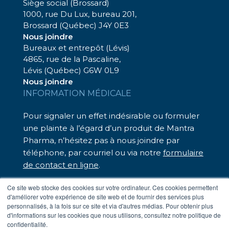
Siège social (Brossard)
1000, rue Du Lux, bureau 201,
Brossard (Québec) J4Y 0E3
Nous joindre
Bureaux et entrepôt (Lévis)
4865, rue de la Pascaline,
Lévis (Québec) G6W 0L9
Nous joindre
INFORMATION MÉDICALE
Pour signaler un effet indésirable ou formuler
une plainte à l’égard d’un produit de Mantra
Pharma, n’hésitez pas à nous joindre par
téléphone, par courriel ou via notre
formulaire
de contact en ligne
.
Nous sommes là pour vous assister.
Ce site web stocke des cookies sur votre ordinateur. Ces cookies permettent
d'améliorer votre expérience de site web et de fournir des services plus
– Téléphone sans frais : 1 833 248-7326
personnalisés, à la fois sur ce site et via d'autres médias. Pour obtenir plus
– Par courriel :
medinfo@mantrapharma.ca
d'informations sur les cookies que nous utilisons, consultez notre politique de
confidentialité.