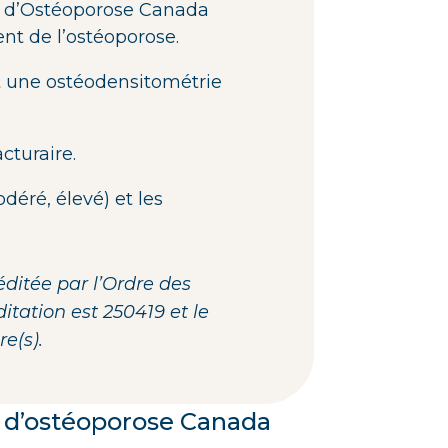
es d’Ostéoporose Canada
ent de l’ostéoporose.
ent une ostéodensitométrie
acturaire.
odéré, élevé) et les
éditée par l’Ordre des
ation est 250419 et le
e(s).
es d’ostéoporose Canada