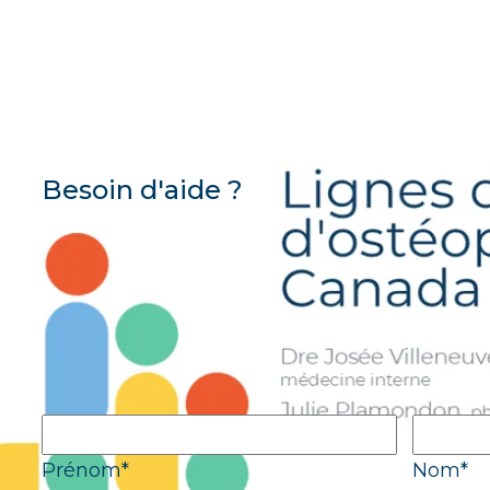
Besoin d'aide ?
Pour toute question technique ou administra
formation, veuillez remplir le formulaire ci-d
répondra rapidement.
«
» indique les champs nécessaires
*
Prénom
Nom
*
*
Prénom
*
Nom
*