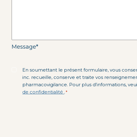
Message
*
Libellé
*
En soumettant le présent formulaire, vous cons
inc. recueille, conserve et traite vos renseignements personnels à des fins de
pharmacovigilance. Pour plus d’informati
de confidentialité
.
*