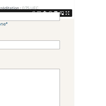
one
*
one
*