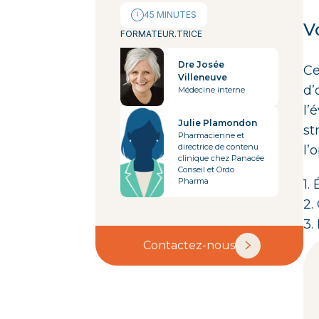
45 MINUTES
V
FORMATEUR.TRICE
Dre Josée
Ce
Villeneuve
d’
Médecine interne
l’
Julie Plamondon
st
Pharmacienne et
directrice de contenu
l’
clinique chez Panacée
Conseil et Ordo
Pharma
1.
2.
3.
Contactez-nous