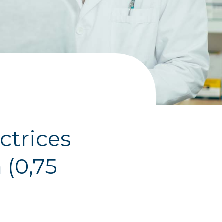
ctrices
 (0,75