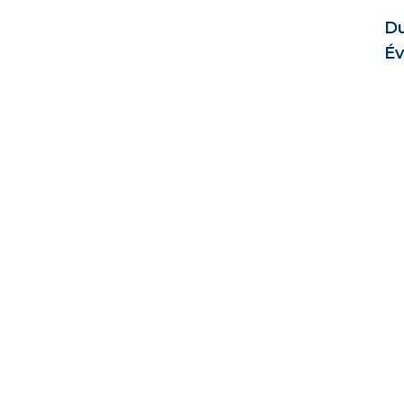
Du
Év